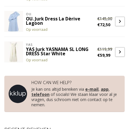
OU.
€145,00
OU. Jurk Dress La Dèrive
Lagoon
€72,50
Op voorraad
YAS
€119,99
YAS Jurk YASNAMA SL LONG
DRESS Star White
€59,99
Op voorraad
HOW CAN WE HELP?
Je kan ons altijd bereiken via
e-mail
,
app
,
telefoon
of socials! We staan klaar voor al je
vragen, dus schroom niet om contact op te
nemen.