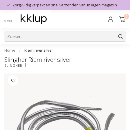
Zorgvuldig verpakt en snel verzonden vanuit eigen magazijn
0
MENU
Home
/
Riem river silver
Slingher Riem river silver
SLINGHER