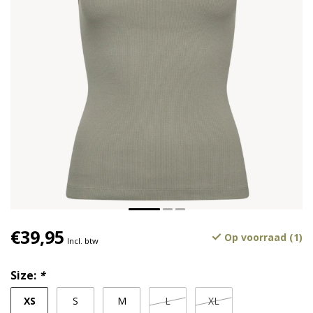
€39,95
Op voorraad (1)
Incl. btw
Size:
*
XS
S
M
L
XL