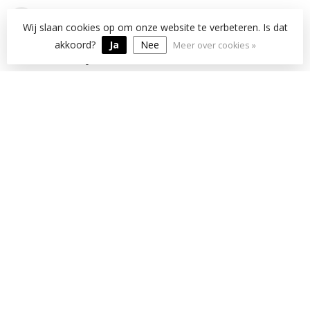
info@kklup.nl
Wij slaan cookies op om onze website te verbeteren. Is dat
akkoord?
Ja
Nee
Meer over cookies »
OPENINGSTIJDEN
INFORMATIE
MIJN ACCOUNT
€