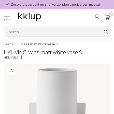
Zorgvuldig verpakt en snel verzonden vanuit eigen magazijn
0
MENU
Home
/
Vaas matt white vase S
HKLIVING Vaas matt white vase S
HKLIVING