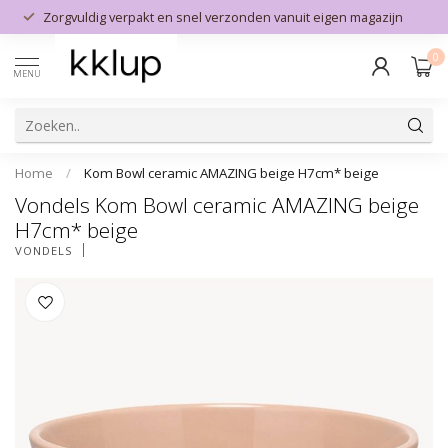
Zorgvuldig verpakt en snel verzonden vanuit eigen magazijn
0
MENU
Home
/
Kom Bowl ceramic AMAZING beige H7cm* beige
Vondels Kom Bowl ceramic AMAZING beige
H7cm* beige
VONDELS