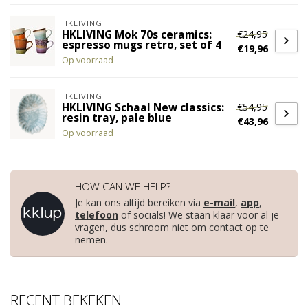
HKLIVING
€24,95
HKLIVING Mok 70s ceramics:
espresso mugs retro, set of 4
€19,96
Op voorraad
HKLIVING
€54,95
HKLIVING Schaal New classics:
resin tray, pale blue
€43,96
Op voorraad
HOW CAN WE HELP?
Je kan ons altijd bereiken via
e-mail
,
app
,
telefoon
of socials! We staan klaar voor al je
vragen, dus schroom niet om contact op te
nemen.
RECENT BEKEKEN