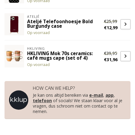
Op voorraad
ATELJÉ
€25,99
Ateljé Telefoonhoesje Bold
Burgundy case
€12,99
Op voorraad
HKLIVING
€39,95
HKLIVING Mok 70s ceramics:
café mugs cape (set of 4)
€31,96
Op voorraad
HOW CAN WE HELP?
Je kan ons altijd bereiken via
e-mail
,
app
,
telefoon
of socials! We staan klaar voor al je
vragen, dus schroom niet om contact op te
nemen.