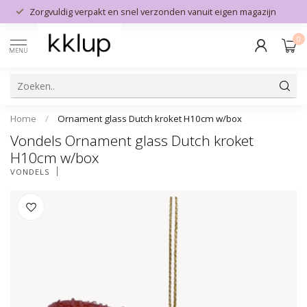
Zorgvuldig verpakt en snel verzonden vanuit eigen magazijn
0
MENU
Home
/
Ornament glass Dutch kroket H10cm w/box
Vondels Ornament glass Dutch kroket
H10cm w/box
VONDELS