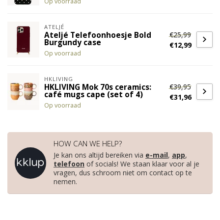
Op voorraad
ATELJÉ
€25,99
Ateljé Telefoonhoesje Bold
Burgundy case
€12,99
Op voorraad
HKLIVING
€39,95
HKLIVING Mok 70s ceramics:
café mugs cape (set of 4)
€31,96
Op voorraad
HOW CAN WE HELP?
Je kan ons altijd bereiken via
e-mail
,
app
,
telefoon
of socials! We staan klaar voor al je
vragen, dus schroom niet om contact op te
nemen.