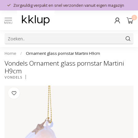
Zorgvuldig verpakt en snel verzonden vanuit eigen magazijn
0
MENU
Home
/
Ornament glass pornstar Martini H9cm
Vondels Ornament glass pornstar Martini
H9cm
VONDELS