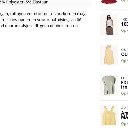
Op 
% Polyester, 5% Elastaan
ingen, ruilingen en retouren te voorkomen mag
act met ons opnemen voor maatadvies, via 06
10D
10
el daarom alsjeblieft geen dubbele maten.
Op 
OU.
OU
Op 
EDI
ED
Iro
Op 
AME
Am
MA
Op 