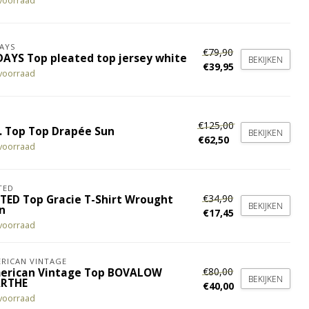
voorraad
AYS
€79,90
DAYS Top pleated top jersey white
BEKIJKEN
€39,95
voorraad
€125,00
. Top Top Drapée Sun
BEKIJKEN
€62,50
voorraad
TED
€34,90
ITED Top Gracie T-Shirt Wrought
BEKIJKEN
n
€17,45
voorraad
RICAN VINTAGE
€80,00
erican Vintage Top BOVALOW
BEKIJKEN
RTHE
€40,00
voorraad