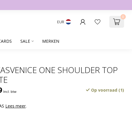
0
EUR
CARDS
SALE
MERKEN
YASVENICE ONE SHOULDER TOP
TE
9
Op voorraad (1)
Incl. btw
YAS
Lees meer
.