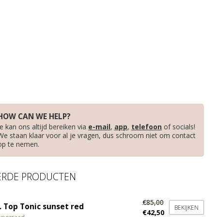
HOW CAN WE HELP?
Je kan ons altijd bereiken via
e-mail
,
app
,
telefoon
of socials!
We staan klaar voor al je vragen, dus schroom niet om contact
op te nemen.
ERDE PRODUCTEN
€85,00
. Top Tonic sunset red
BEKIJKEN
€42,50