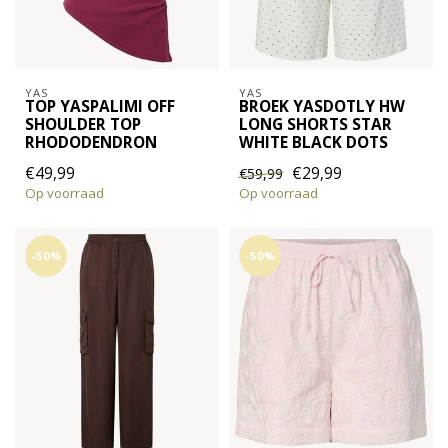
YAS
YAS
TOP YASPALIMI OFF
BROEK YASDOTLY HW
SHOULDER TOP
LONG SHORTS STAR
RHODODENDRON
WHITE BLACK DOTS
€49,99
€29,99
€59,99
Op voorraad
Op voorraad
-50%
-50%