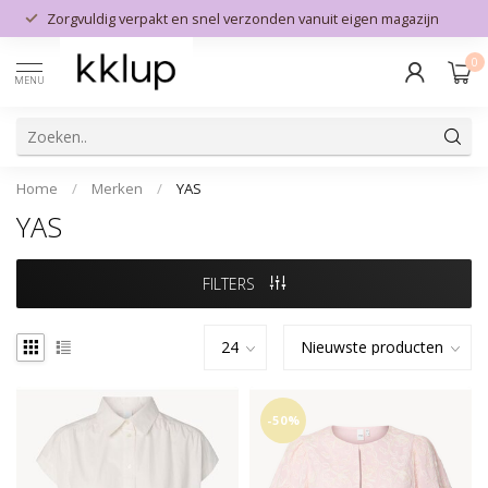
Zorgvuldig verpakt en snel verzonden vanuit eigen magazijn
0
MENU
Home
/
Merken
/
YAS
YAS
FILTERS
-50%