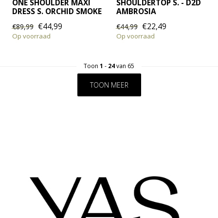
ONE SHOULDER MAXI
SHOULDERTOP S. - D2D
DRESS S. ORCHID SMOKE
AMBROSIA
€44,99
€22,49
€89,99
€44,99
Op voorraad
Op voorraad
Toon
1
-
24
van 65
TOON MEER