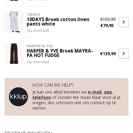
10DAYS
€159,90
10DAYS Broek cotton linen
pants white
€79,95
Op voorraad
HARPER & YVE
HARPER & YVE Broek MAYRA-
€139,99
PA HOT FUDGE
Op voorraad
HOW CAN WE HELP?
Je kan ons altijd bereiken via
e-mail
,
app
,
telefoon
of socials! We staan klaar voor al je
vragen, dus schroom niet om contact op te
nemen.