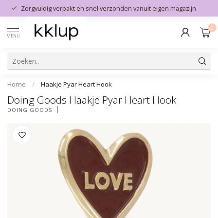
Zorgvuldig verpakt en snel verzonden vanuit eigen magazijn
0
MENU
Home
/
Haakje Pyar Heart Hook
Doing Goods Haakje Pyar Heart Hook
DOING GOODS