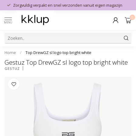
Zorgvuldig verpakt en snel verzonden vanuit eigen magazijn
0
MENU
Home
/
Top DrewGZ sl logo top bright white
Gestuz Top DrewGZ sl logo top bright white
GESTUZ