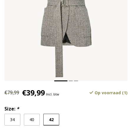
€39,99
€79,99
Op voorraad (1)
Incl. btw
Size:
*
42
34
40