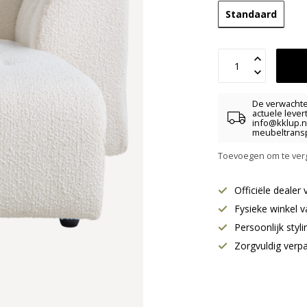
Standaard
De verwachte 
actuele lever
info@kklup.n
meubeltransp
Toevoegen om te verg
Officiële deale
Fysieke winkel v
Persoonlijk styl
Zorgvuldig verp