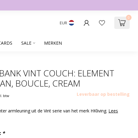
0
EUR
CARDS
SALE
MERKEN
 BANK VINT COUCH: ELEMENT
VAN, BOUCLE, CREAM
Leverbaar op bestelling
cl. btw
ter armleuning uit de Vint serie van het merk HKliving.
Lees
:
*