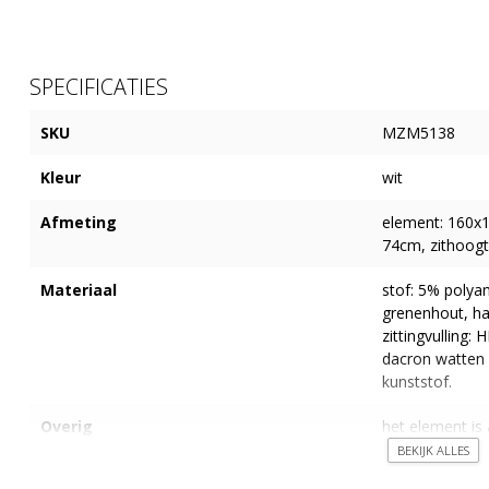
SPECIFICATIES
SKU
MZM5138
Kleur
wit
Afmeting
element: 160x
74cm, zithoogt
Materiaal
stof: 5% polya
grenenhout, ha
zittingvulling
dacron watten 
kunststof.
Overig
het element is 
leverbaar, elem
BEKIJK ALLES
klemmen.