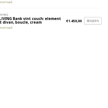
voorraad
IVING
LIVING Bank vint couch: element
€1.450,00
BEKIJKEN
t divan, boucle, cream
voorraad