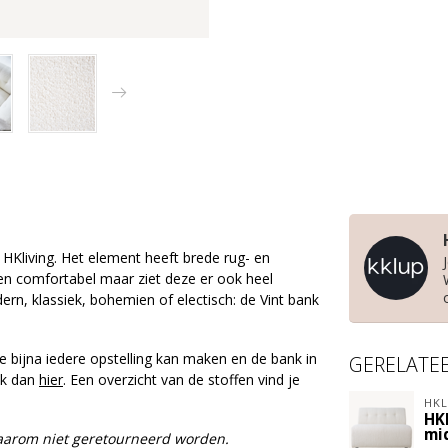
 HKliving. Het element heeft brede rug- en
een comfortabel maar ziet deze er ook heel
dern, klassiek, bohemien of electisch: de Vint bank
e bijna iedere opstelling kan maken en de bank in
GERELATE
lik dan
hier
. Een overzicht van de stoffen vind je
HKL
HK
mi
daarom niet geretourneerd worden.