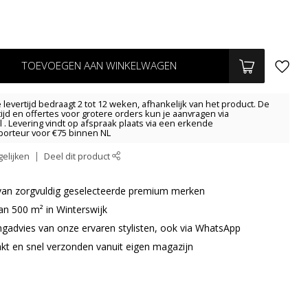
TOEVOEGEN AAN WINKELWAGEN
levertijd bedraagt 2 tot 12 weken, afhankelijk van het product. De
tijd en offertes voor grotere orders kun je aanvragen via
l
. Levering vindt op afspraak plaats via een erkende
orteur voor €75 binnen NL
elijken
Deel dit product
r van zorgvuldig geselecteerde premium merken
an 500 m² in Winterswijk
ingadvies van onze ervaren stylisten, ook via WhatsApp
akt en snel verzonden vanuit eigen magazijn