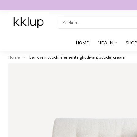
HOME
NEW IN
SHOP
Home
/
Bank vint couch: element right divan, boucle, cream