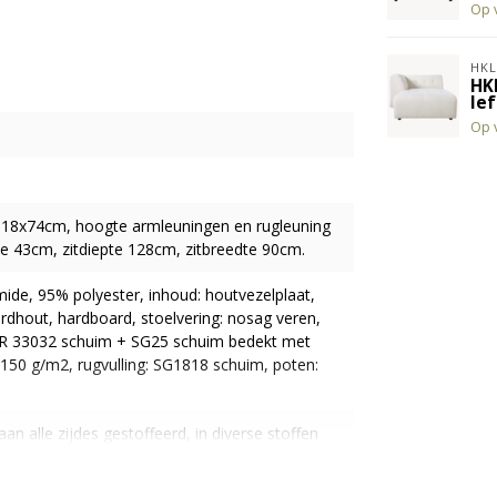
Op 
HKL
HK
lef
Op 
118x74cm, hoogte armleuningen en rugleuning
e 43cm, zitdiepte 128cm, zitbreedte 90cm.
mide, 95% polyester, inhoud: houtvezelplaat,
rdhout, hardboard, stoelvering: nosag veren,
: HR 33032 schuim + SG25 schuim bedekt met
150 g/m2, rugvulling: SG1818 schuim, poten:
aan alle zijdes gestoffeerd, in diverse stoffen
enten zijn aan elkaar te koppelen d.m.v.