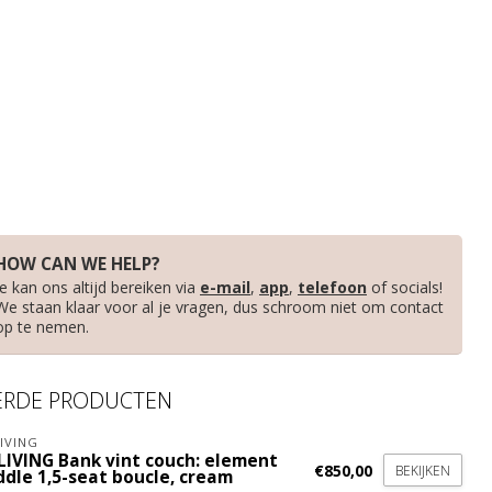
HOW CAN WE HELP?
Je kan ons altijd bereiken via
e-mail
,
app
,
telefoon
of socials!
We staan klaar voor al je vragen, dus schroom niet om contact
op te nemen.
ERDE PRODUCTEN
IVING
LIVING Bank vint couch: element
€850,00
BEKIJKEN
ddle 1,5-seat boucle, cream