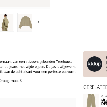
gemaakt van een seizoensgebonden Treehouse
nde jeans met wijde pijpen. De jas is afgewerkt
s aan de achterkant voor een perfecte pasvorm.
raagt ​​maat S
GERELATE
ØLÅ
ØL
DE