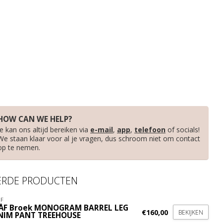
HOW CAN WE HELP?
Je kan ons altijd bereiken via
e-mail
,
app
,
telefoon
of socials!
We staan klaar voor al je vragen, dus schroom niet om contact
op te nemen.
ERDE PRODUCTEN
F
ÅF Broek MONOGRAM BARREL LEG
€160,00
BEKIJKEN
NIM PANT TREEHOUSE