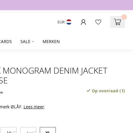
0
EUR
CARDS
SALE
MERKEN
K MONOGRAM DENIM JACKET
SE
Op voorraad (1)
btw
 merk ØLÅF.
Lees meer
.
XL
M
L