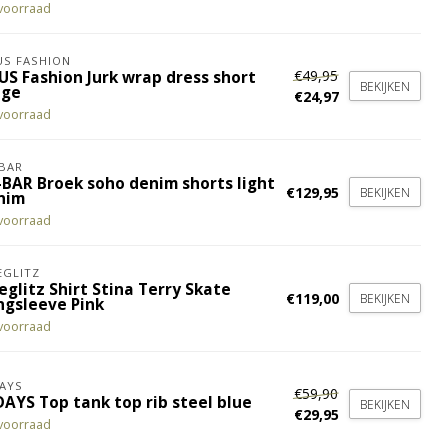
voorraad
S FASHION
€49,95
US Fashion Jurk wrap dress short
BEKIJKEN
ige
€24,97
voorraad
BAR
-BAR Broek soho denim shorts light
€129,95
BEKIJKEN
nim
voorraad
EGLITZ
eglitz Shirt Stina Terry Skate
€119,00
BEKIJKEN
ngsleeve Pink
voorraad
AYS
€59,90
DAYS Top tank top rib steel blue
BEKIJKEN
€29,95
voorraad