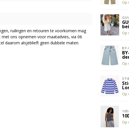
Op 
GUU
GU
be
ingen, ruilingen en retouren te voorkomen mag
Op 
act met ons opnemen voor maatadvies, via 06
el daarom alsjeblieft geen dubbele maten.
BY-
BY
de
Op 
STI
Sti
Lo
Op 
10D
10
Op 