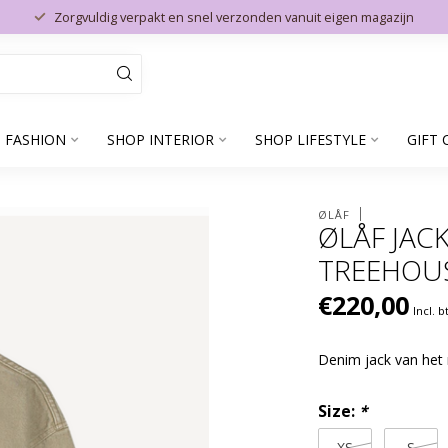
Zorgvuldig verpakt en snel verzonden vanuit eigen magazijn
 FASHION
SHOP INTERIOR
SHOP LIFESTYLE
GIFT 
ØLÅF
ØLÅF JAC
TREEHOU
€220,00
Incl. 
Denim jack van het
Size:
*
XS
S