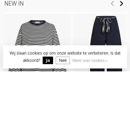
NEW IN
Wij slaan cookies op om onze website te verbeteren. Is dat
akkoord?
Ja
Nee
Meer over cookies »
CIRCLE OF TRUST
CIRCLE OF TRUST
TOP HOGAN SHIRT
BROEK ZAZU PANTS
GRAPHITE
BARITONE BLUE
€79,95
€129,95
Op voorraad
Op voorraad