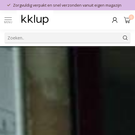
Officiële dealer van zorgvuldig geselecteerde premium merken
0
MENU